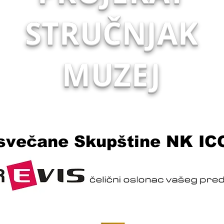
STRUČNJAK
MUZEJ
i svečane Skupštine NK I