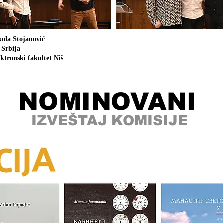
kola Stojanović
 Srbija
ektronski fakultet Niš
NOMINOVANI
IZVEŠTAJ KOMISIJE