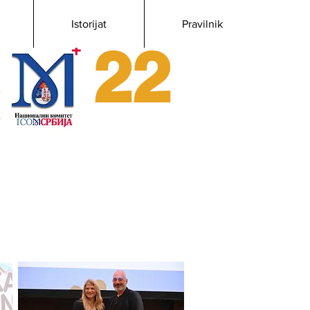
Istorijat
Pravilnik
22
.
A
A