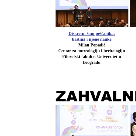
Diskretni šum peščanika:
baština i njene nauke
Milan Popadić
Centar za muzeologiju i heritologiju
Filozofski fakultet Univerzitet u
Beogradu​
ZAHVALN