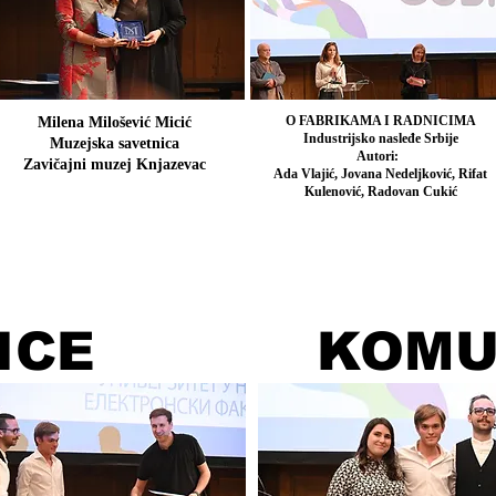
O FABRIKAMA I RADNICIMA
Milena Milošević Micić
Industrijsko nasleđe Srbije
Muzejska savetnica
Autori:
Zavičajni muzej Knjazevac
Ada Vlajić, Jovana Nedeljković, Rifat
Kulenović, Radovan Cukić
ICE
KOMU